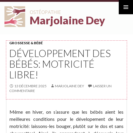
ALLER
OSTÉOPATHIE
AU
Marjolaine Dey
Menu
CONTENU
principa
GROSSESSE & BÉBÉ
DÉVELOPPEMENT DES
BÉBÉS: MOTRICITÉ
LIBRE!
13 DÉCEMBRE 2025
MARJOLAINE DEY
LAISSER UN
COMMENTAIRE
Même en hiver, on s’assure que les bébés aient les
meilleures conditions pour le dévelopement de leur
motricité: laissons-les bouger, plutôt sur le dos et sans