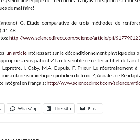
s) selon une équipe de chercheurs français. Lorsqu’on est tout seul
ues de mal faire!
Cantenot G. Etude comparative de trois méthodes de renforce
):41-48
otos:
http://www.sciencedirect.com/science/article/pii/S17790
os,
un article
intéressant sur le déconditionnement physique des 
appropriés à vos patients? La clé semble de rester actif et de faire
. Lepretre, I. Caby, M.A. Dupuis, F. Prieur, Le réentraînement à 
 musculaire isocinétique quotidien du tronc ?, Annales de Réada
te intégral en français:
http://www.sciencedirect.com/science/ar
k
WhatsApp
LinkedIn
E-mail