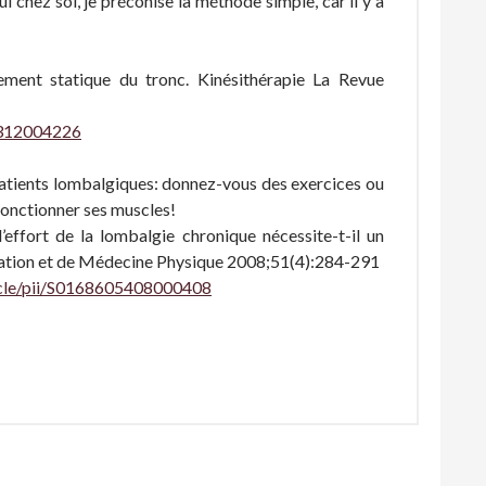
 chez soi, je préconise la méthode simple, car il y a
ment statique du tronc. Kinésithérapie La Revue
12312004226
patients lombalgiques: donnez-vous des exercices ou
 fonctionner ses muscles!
l’effort de la lombalgie chronique nécessite-t-il un
ptation et de Médecine Physique 2008;51(4):284-291
ticle/pii/S0168605408000408