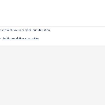
ce site Web, vous acceptez leur utilisation.
z :
Politique relative aux cookies
CONTACT
Cabinet d'ostéopathie @ Khoso