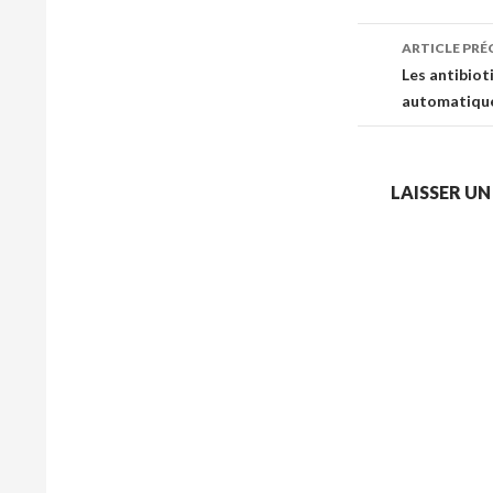
Navigat
ARTICLE PR
des
Les antibiot
automatiqu
articles
LAISSER U