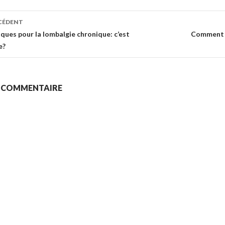
ion
ÉCÉDENT
iques pour la lombalgie chronique: c’est
Comment c
e?
N COMMENTAIRE