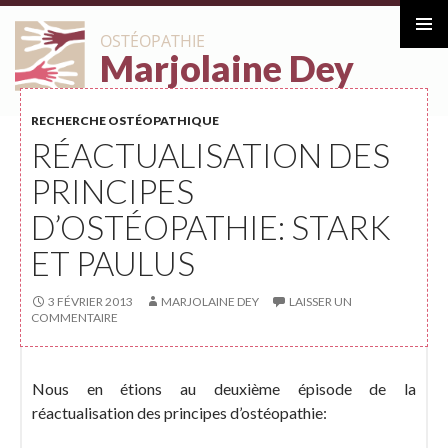
ALLER
OSTÉOPATHIE
AU
Marjolaine Dey
Menu
CONTENU
principa
RECHERCHE OSTÉOPATHIQUE
RÉACTUALISATION DES
PRINCIPES
D’OSTÉOPATHIE: STARK
ET PAULUS
3 FÉVRIER 2013
MARJOLAINE DEY
LAISSER UN
COMMENTAIRE
Nous en étions au deuxième épisode de la
réactualisation des principes d’ostéopathie: