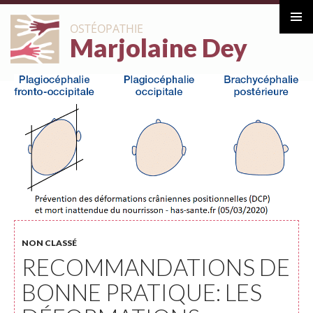
ALLER
OSTÉOPATHIE
AU
Marjolaine Dey
Menu
CONTENU
principa
NON CLASSÉ
RECOMMANDATIONS DE
BONNE PRATIQUE: LES