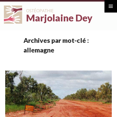
ALLER
OSTÉOPATHIE
AU
Marjolaine Dey
Menu
CONTENU
principa
Archives par mot-clé :
allemagne