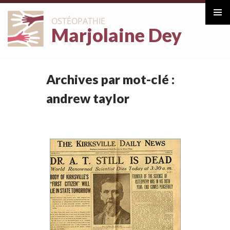
ALLER
OSTÉOPATHIE
AU
Marjolaine Dey
Menu
CONTENU
principa
Archives par mot-clé :
andrew taylor