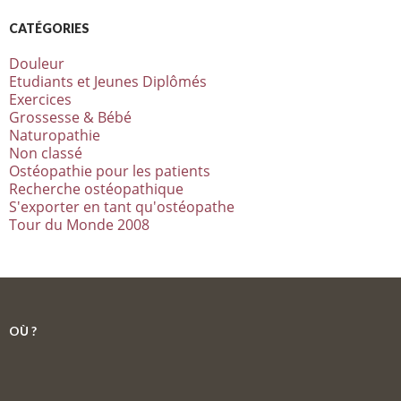
CATÉGORIES
Douleur
Etudiants et Jeunes Diplômés
Exercices
Grossesse & Bébé
Naturopathie
Non classé
Ostéopathie pour les patients
Recherche ostéopathique
S'exporter en tant qu'ostéopathe
Tour du Monde 2008
OÙ ?