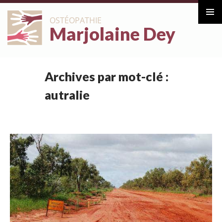
ALLER
OSTÉOPATHIE
AU
Marjolaine Dey
Menu
CONTENU
principa
Archives par mot-clé :
autralie