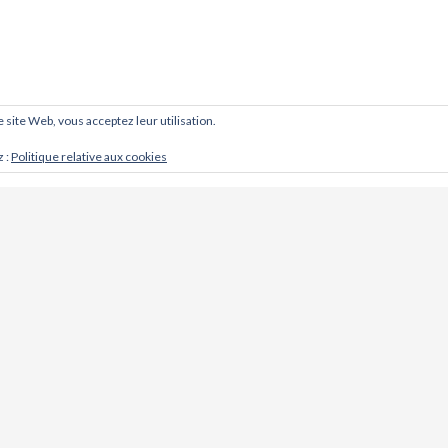
ce site Web, vous acceptez leur utilisation.
z :
Politique relative aux cookies
CONTACT
Cabinet d'ostéopathie @ Khoso