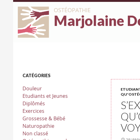
OSTÉOPATHIE
Marjolaine D
CATÉGORIES
Douleur
ETUDIANT
QU'OSTÉ
Etudiants et Jeunes
S’E
Diplômés
Exercices
QU’
Grossesse & Bébé
VO
Naturopathie
Non classé
29 JANV