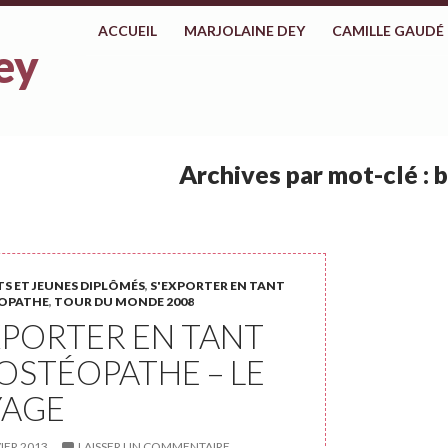
ALLER AU CONTENU
ACCUEIL
MARJOLAINE DEY
CAMILLE GAUDÉ
ey
Archives par mot-clé : 
S ET JEUNES DIPLÔMÉS
,
S'EXPORTER EN TANT
OPATHE
,
TOUR DU MONDE 2008
XPORTER EN TANT
OSTÉOPATHE – LE
YAGE
IER 2013
LAISSER UN COMMENTAIRE