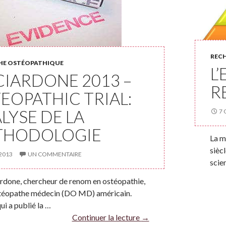
REC
HE OSTÉOPATHIQUE
L
CIARDONE 2013 –
R
EOPATHIC TRIAL:
LYSE DE LA
7 
THODOLOGIE
La m
sièc
 2013
UN COMMENTAIRE
scie
ardone, chercheur de renom en ostéopathie,
stéopathe médecin (DO MD) américain.
qui a publié la …
Continuer la lecture
→