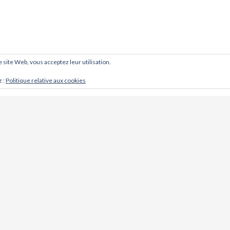
ce site Web, vous acceptez leur utilisation.
z :
Politique relative aux cookies
CONTACT
Cabinet d'ostéopathie @ Khoso