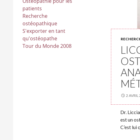
Ostéopathie pour les
patients
Recherche
ostéopathique
S'exporter en tant
qu'ostéopathe
RECHERC
Tour du Monde 2008
LIC
OST
ANA
MÉ
2 AVRIL
Dr. Licci
est un o
C’est lui 