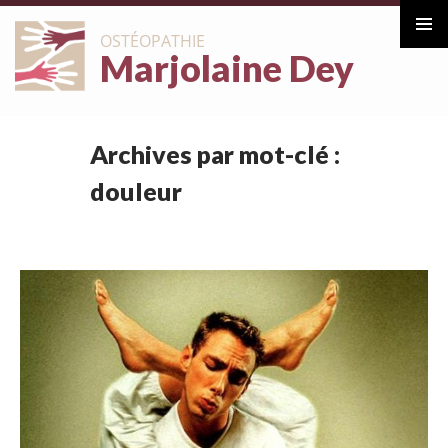
ALLER
OSTÉOPATHIE
AU
Marjolaine Dey
Menu
CONTENU
principa
Archives par mot-clé :
douleur