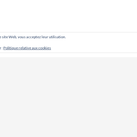
ce site Web, vous acceptez leur utilisation.
z :
Politique relative aux cookies
CONTACT
Cabinet d'ostéopathie @ Khoso