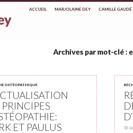
ALLER AU CONTENU
ACCUEIL
MARJOLAINE DEY
CAMILLE GAUDÉ
ey
Archives par mot-clé : 
HE OSTÉOPATHIQUE
REC
CTUALISATION
R
 PRINCIPES
D
STÉOPATHIE:
D
RK ET PAULUS
22