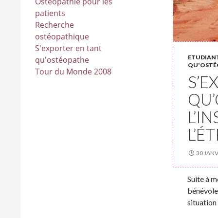
Ostéopathie pour les
patients
Recherche
ostéopathique
S'exporter en tant
ETUDIANT
qu'ostéopathe
QU'OSTÉ
Tour du Monde 2008
S’E
QU’
L’I
L’É
30 JANV
Suite à m
bénévole,
situation