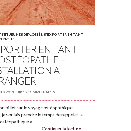
S ET JEUNES DIPLÔMÉS
,
S'EXPORTER EN TANT
OPATHE
XPORTER EN TANT
OSTÉOPATHE –
NSTALLATION À
TRANGER
IER 2013
15 COMMENTAIRES
on billet sur le voyage ostéopathique
 je voulais prendre le temps de rappeler la
 ostéopathique à …
Continuer la lecture
→