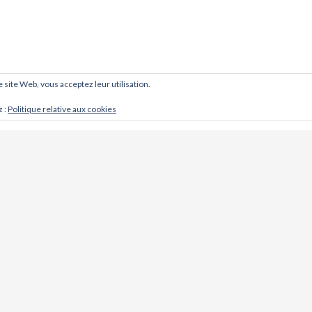
ce site Web, vous acceptez leur utilisation.
z :
Politique relative aux cookies
CONTACT
Cabinet d'ostéopathie @ Khoso