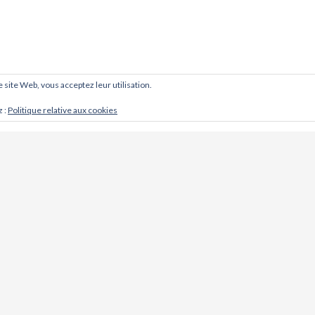
ce site Web, vous acceptez leur utilisation.
z :
Politique relative aux cookies
CONTACT
Cabinet d'ostéopathie @ Khoso