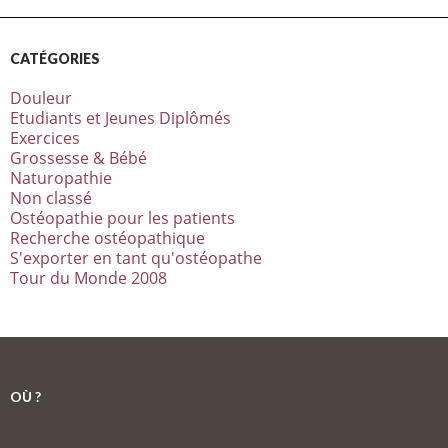
CATÉGORIES
Douleur
Etudiants et Jeunes Diplômés
Exercices
Grossesse & Bébé
Naturopathie
Non classé
Ostéopathie pour les patients
Recherche ostéopathique
S'exporter en tant qu'ostéopathe
Tour du Monde 2008
OÙ ?