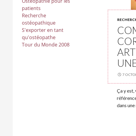
Ostéopathie pour les
patients
Recherche
RECHERC
ostéopathique
CO
S'exporter en tant
qu'ostéopathe
CO
Tour du Monde 2008
ART
UNE
7 OCTO
Ça y est,
référence
dans une