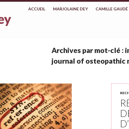
ALLER AU CONTENU
ACCUEIL
MARJOLAINE DEY
CAMILLE GAUDÉ
ey
Archives par mot-clé : 
journal of osteopathic
REC
R
D
D