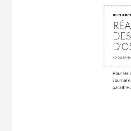
RECHERC
RÉA
DES
D’O
22 JANV
Pour les i
Journal o
paraître 