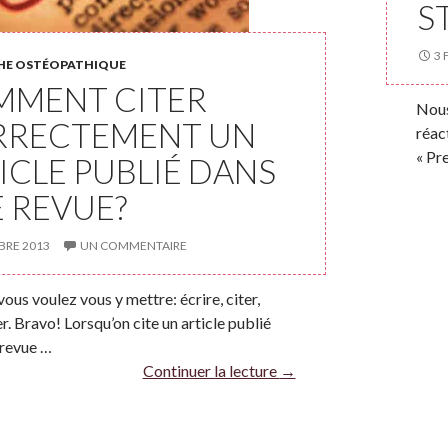
S
3 
HE OSTÉOPATHIQUE
MMENT CITER
Nous
RRECTEMENT UN
réac
« Pr
ICLE PUBLIÉ DANS
 REVUE?
BRE 2013
UN COMMENTAIRE
 vous voulez vous y mettre: écrire, citer,
r. Bravo! Lorsqu’on cite un article publié
 revue …
Continuer la lecture
→