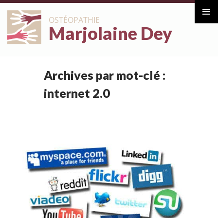
ALLER
OSTÉOPATHIE
AU
Marjolaine Dey
Menu
CONTENU
principa
Archives par mot-clé :
internet 2.0