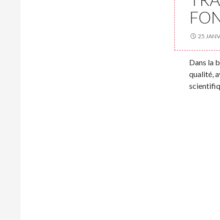
FO
25 JANV
Dans la b
qualité,
scientifi