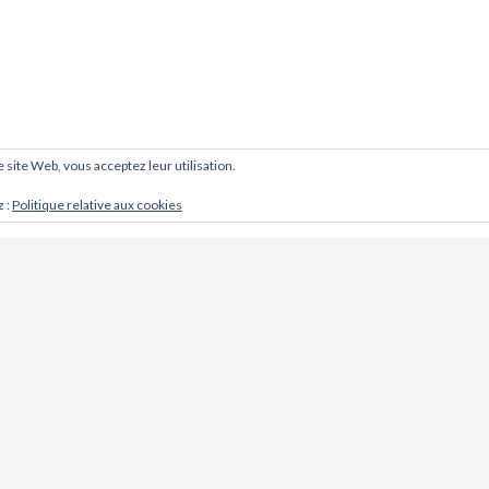
ce site Web, vous acceptez leur utilisation.
z :
Politique relative aux cookies
CONTACT
Cabinet d'ostéopathie @ Khoso