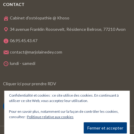
CONTACT
Cabinet d'ostéopathie @ Khoso
34 avenue Franklin Roosevelt, Résidence Belrose, 77210 Avon
06.95.45.43.47
contact@marjolainedey.com
lundi - samedi
Cliquer ici pour prendre RDV
Confidentialité et cookies : ce site utilise des cookies. En continuant à
utiliser ce site Web, vous acceptez leur utilisation.
PRENDRE RENDEZ-VOUS
Pour en savoir plus, notamment sur la façon de contrôler les cookies,
consultez :
Politique relative aux cookies
par
La Grand Rue
et
Agence PouipouiDesign