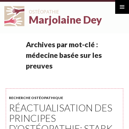
ALLER
OSTÉOPATHIE
AU
Marjolaine Dey
Menu
CONTENU
principa
Archives par mot-clé :
médecine basée sur les
preuves
RECHERCHE OSTÉOPATHIQUE
RÉACTUALISATION DES
PRINCIPES
D’OSTÉOPATHIE: STARK