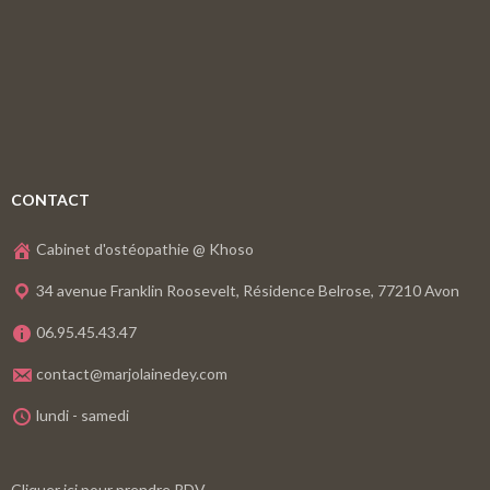
CONTACT
Cabinet d'ostéopathie @ Khoso
34 avenue Franklin Roosevelt, Résidence Belrose, 77210 Avon
06.95.45.43.47
contact@marjolainedey.com
lundi - samedi
Cliquer ici pour prendre RDV