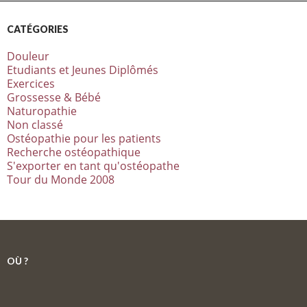
CATÉGORIES
Douleur
Etudiants et Jeunes Diplômés
Exercices
Grossesse & Bébé
Naturopathie
Non classé
Ostéopathie pour les patients
Recherche ostéopathique
S'exporter en tant qu'ostéopathe
Tour du Monde 2008
OÙ ?