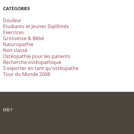
CATÉGORIES
Douleur
Etudiants et Jeunes Diplômés
Exercices
Grossesse & Bébé
Naturopathie
Non classé
Ostéopathie pour les patients
Recherche ostéopathique
S'exporter en tant qu'ostéopathe
Tour du Monde 2008
OÙ ?