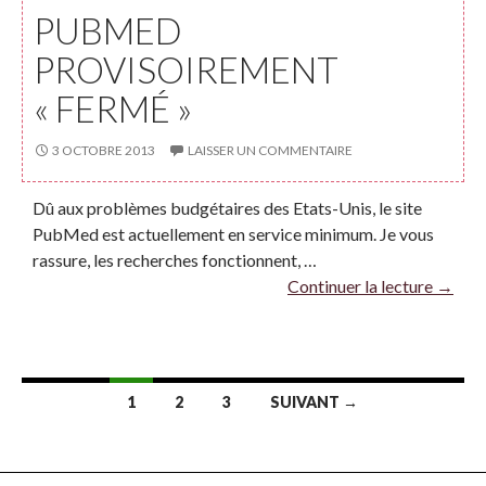
PUBMED
PROVISOIREMENT
« FERMÉ »
3 OCTOBRE 2013
LAISSER UN COMMENTAIRE
Dû aux problèmes budgétaires des Etats-Unis, le site
PubMed est actuellement en service minimum. Je vous
rassure, les recherches fonctionnent, …
Continuer la lecture
→
Navigation
1
2
3
SUIVANT →
des
articles