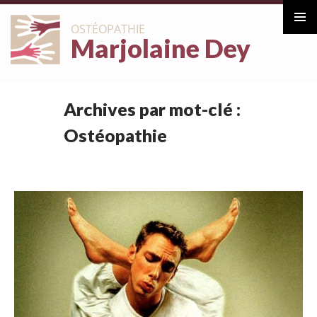
ALLER
OSTÉOPATHIE
AU
Marjolaine Dey
Menu
CONTENU
principa
Archives par mot-clé :
Ostéopathie