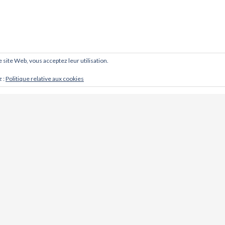
ce site Web, vous acceptez leur utilisation.
z :
Politique relative aux cookies
CONTACT
Cabinet d'ostéopathie @ Khoso