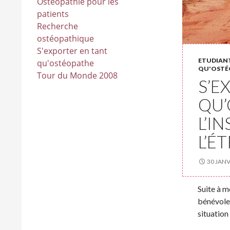
Ostéopathie pour les
patients
Recherche
ostéopathique
S'exporter en tant
ETUDIANT
qu'ostéopathe
QU'OSTÉ
Tour du Monde 2008
S’E
QU’
L’I
L’É
30 JANV
Suite à m
bénévole,
situation