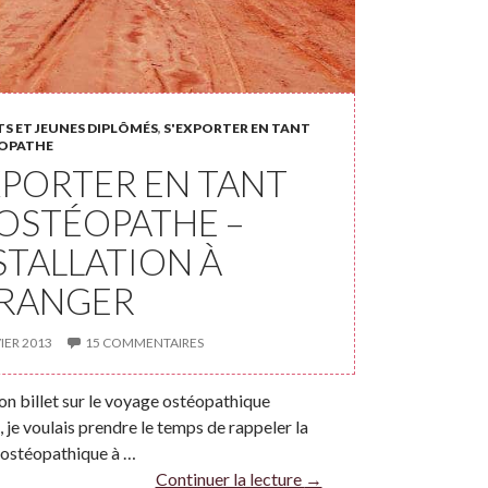
S ET JEUNES DIPLÔMÉS
,
S'EXPORTER EN TANT
OPATHE
XPORTER EN TANT
OSTÉOPATHE –
NSTALLATION À
TRANGER
IER 2013
15 COMMENTAIRES
on billet sur le voyage ostéopathique
 je voulais prendre le temps de rappeler la
 ostéopathique à …
Continuer la lecture
→