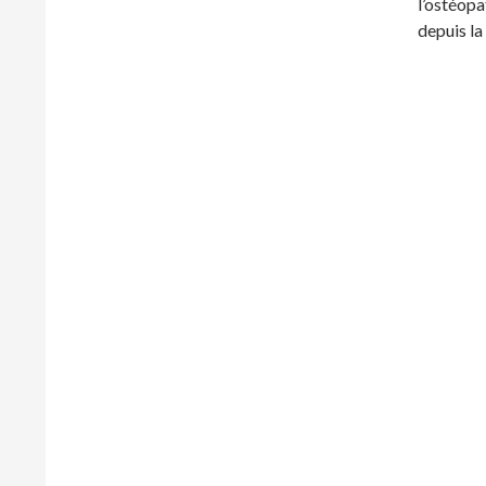
l’ostéopa
depuis l