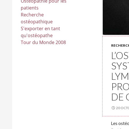
Ostéopathie pour les
patients
Recherche
ostéopathique
S'exporter en tant
qu'ostéopathe
Tour du Monde 2008
RECHERC
L’O
SYS
LYM
PRO
DE 
20 OCT
Les ostéo