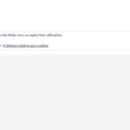
ce site Web, vous acceptez leur utilisation.
z :
Politique relative aux cookies
CONTACT
Cabinet d'ostéopathie @ Khoso