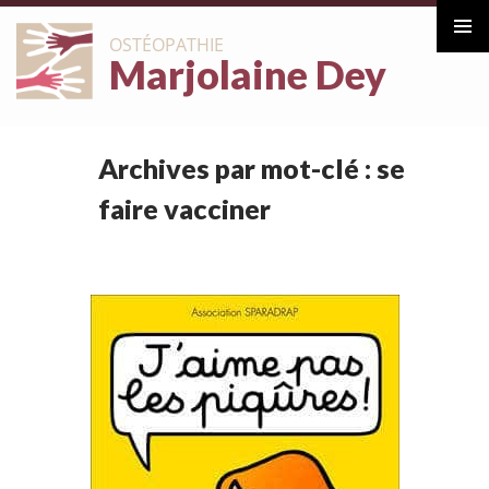
ALLER
OSTÉOPATHIE
AU
Marjolaine Dey
Menu
CONTENU
principa
Archives par mot-clé : se
faire vacciner